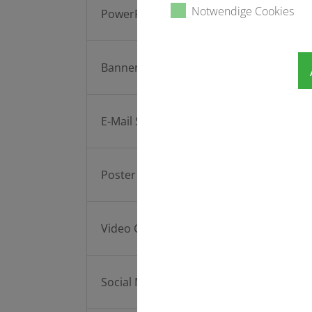
Notwendige Cookies
PowerPoint Folien
Banner
E-Mail Signatur
Poster
Video Call Hintergrund
Social Media